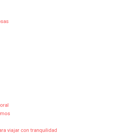
esas
oral
nomos
ra viajar con tranquilidad