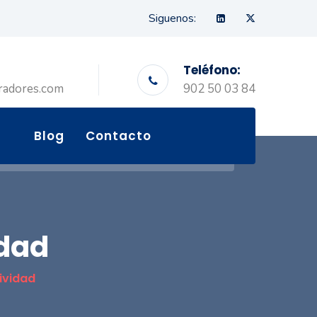
Siguenos:
Teléfono:
radores.com
902 50 03 84
Blog
Contacto
idad
tividad