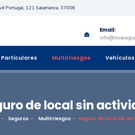
vd Portugal, 121 Salamanca, 37006
Email:
info@mvasegu
Particulares
Multirriesgos
Vehículos
uro de local sin activ
Seguros
Multirriesgos
Seguro de local sin ac