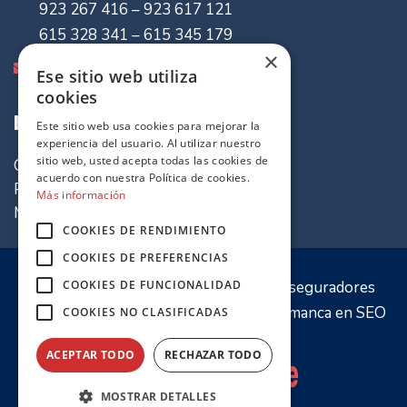
923 267 416 – 923 617 121
615 328 341 – 615 345 179
×
info@mvaseguradores.com
Ese sitio web utiliza
cookies
Enlaces de Interes
Este sitio web usa cookies para mejorar la
experiencia del usuario. Al utilizar nuestro
sitio web, usted acepta todas las cookies de
Quiénes somos
acuerdo con nuestra Política de cookies.
Política de cookies
Más información
Mapa del sitio
COOKIES DE RENDIMIENTO
COOKIES DE PREFERENCIAS
© 2020 Sitio web propiedad de
MV Aseguradores
COOKIES DE FUNCIONALIDAD
Optimización y desarrollo por
PW Salamanca
en
SEO
COOKIES NO CLASIFICADAS
Salamanca
ACEPTAR TODO
RECHAZAR TODO
MOSTRAR DETALLES