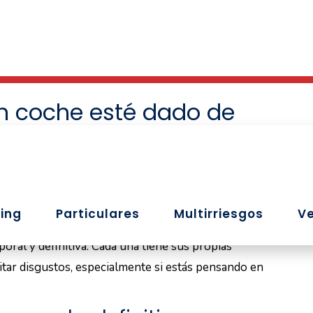
on este problema tras cerrar una operación. Por
es de comprarlo no es un paso opcional, sino
nsure
te traemos una guía práctica para entender
ja.
un coche esté dado de
ignifica simplemente que no se use. Es una situación
neral de Tráfico (DGT)
, que afecta directamente a su
oral y definitiva. Cada una tiene sus propias
itar disgustos, especialmente si estás pensando en