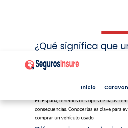
conductores en España se han encontrado c
eso,
saber si un coche está dado de baja
ant
esencial. En el artículo de hoy de
Seguros.I
qué implica que un vehículo esté dado de ba
¿Qué significa que 
baja?
Decir que un coche está “dado de baja” no s
administrativa regulada por la
Dirección Ge
circulación, seguro y compraventa.
En España, tenemos dos tipos de bajas: temp
consecuencias. Conocerlas es clave para ev
comprar un vehículo usado.