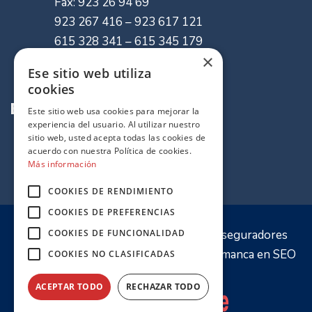
Fax: 923 26 94 69
923 267 416 – 923 617 121
615 328 341 – 615 345 179
×
info@mvaseguradores.com
Ese sitio web utiliza
cookies
Enlaces de Interes
Este sitio web usa cookies para mejorar la
experiencia del usuario. Al utilizar nuestro
sitio web, usted acepta todas las cookies de
Quiénes somos
acuerdo con nuestra Política de cookies.
Política de cookies
Más información
Mapa del sitio
COOKIES DE RENDIMIENTO
COOKIES DE PREFERENCIAS
© 2020 Sitio web propiedad de
MV Aseguradores
COOKIES DE FUNCIONALIDAD
Optimización y desarrollo por
PW Salamanca
en
SEO
COOKIES NO CLASIFICADAS
Salamanca
ACEPTAR TODO
RECHAZAR TODO