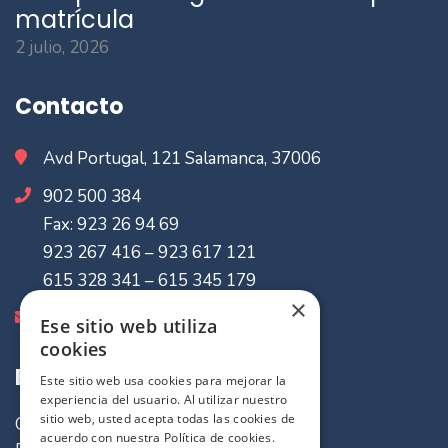
matrícula
2 julio, 2026
Contacto
Avd Portugal, 121 Salamanca, 37006
902 500 384
Fax: 923 26 94 69
923 267 416 – 923 617 121
615 328 341 – 615 345 179
×
info@mvaseguradores.com
Ese sitio web utiliza
cookies
Enlaces de Interes
Este sitio web usa cookies para mejorar la
experiencia del usuario. Al utilizar nuestro
sitio web, usted acepta todas las cookies de
Quiénes somos
acuerdo con nuestra Política de cookies.