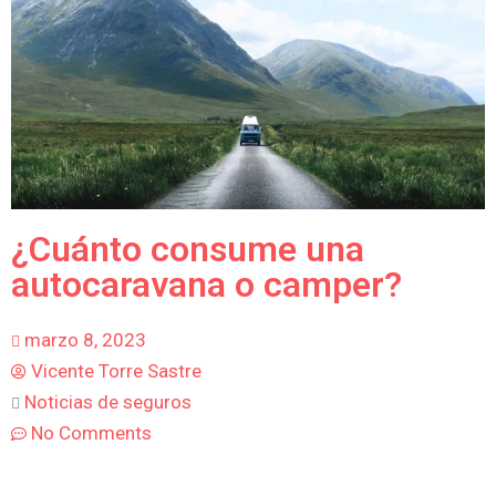
¿Cuánto consume una
autocaravana o camper?
marzo 8, 2023
Vicente Torre Sastre
Noticias de seguros
No Comments