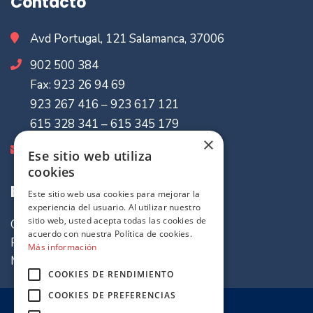
Contacto
Avd Portugal, 121 Salamanca, 37006
902 500 384
Fax: 923 26 94 69
923 267 416 – 923 617 121
615 328 341 – 615 345 179
×
info@mvaseguradores.com
Ese sitio web utiliza
cookies
Enlaces de Interes
Este sitio web usa cookies para mejorar la
experiencia del usuario. Al utilizar nuestro
sitio web, usted acepta todas las cookies de
Quiénes somos
acuerdo con nuestra Política de cookies.
Política de cookies
Más información
Mapa del sitio
COOKIES DE RENDIMIENTO
COOKIES DE PREFERENCIAS