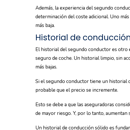
la prima del seguro de automóvil.
Las aseguradoras consideran a los conduc
Lo que puede traducirse en tarifas más baja
proporciona serenidad adicional, sino tambi
seguro.
Flexibilidad y comodid
La flexibilidad y comodidad son ventajas c
vehículo en la póliza del seguro. Esto perm
sea necesario.
También, facilita la distribución de la car
viajes largos. Además, garantiza que todos
evitando problemas legales y financieros e