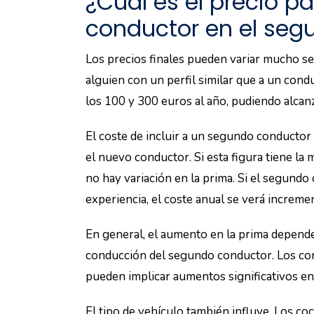
La
edad y la experiencia de conducción
del 
influyen en la variación de precio.
En general, los conductores más jóvenes tie
experiencia.
Por otro lado, conductores mayores con un 
tarifas más favorables.
Además, la experiencia del segundo condu
determinación del coste adicional. Uno más
más baja.
Historial de conducció
El historial del segundo conductor es otro 
seguro de coche. Un historial limpio, sin a