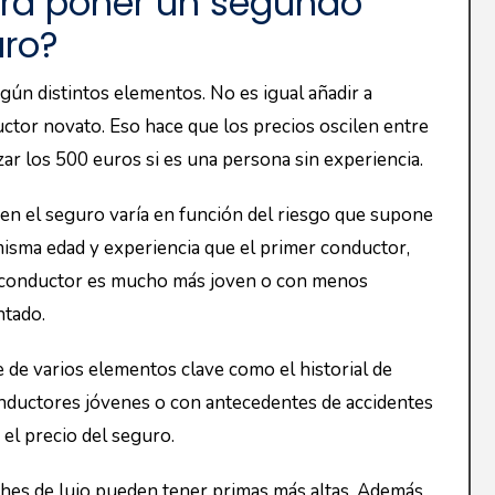
segundo conductor son factores cruciales que
nden a enfrentar primas más altas por su falta de
historial de conducción limpio suelen disfrutar de
ctor también desempeña un papel importante en la
 experimentado generalmente significa una tarifa
n del segundo conductor
elemento al determinar el coste adicional en un
ccidentes o multas, generalmente conlleva primas