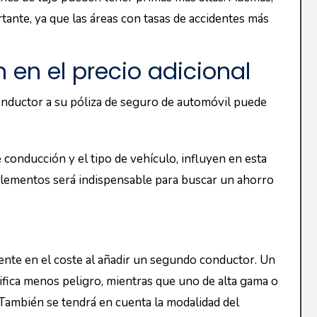
e accidentes o multas por infracciones de tráfico, es
eran que los conductores con historial negativo son
sus tarifas para compensar ese riesgo.
mental para obtener un seguro asequible.
e la póliza
tular de la póliza es tenido en cuenta por algunas
ar cercano como segundo conductor tiende a resultar
sición de que las personas cercanas al titular tienen