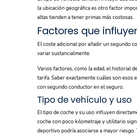
más bajas.
Si el segundo conductor tiene un historial d
probable que el precio se incremente.
Esto se debe a que las aseguradoras consid
de mayor riesgo. Y, por lo tanto, aumentan 
Un historial de conducción sólido es funda
Relación con el titular d
La relación del segundo conductor con el ti
compañías aseguradoras.
En general, agregar a un cónyuge o famili
en tarifas más bajas. Esto se debe a la supo