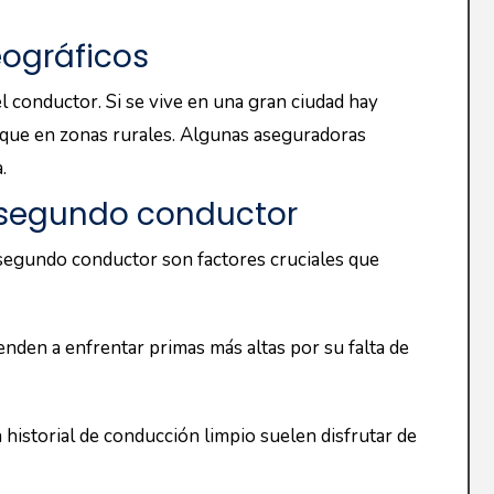
onducir de manera segura. Las aseguradoras
o de siniestros.
n pariente, es probable que experimente tarifas más
r un segundo conductor
egundo conductor en una póliza.
ue múltiples personas conduzcan el mismo vehículo
 en situaciones de emergencia o viajes largos al
ón.
prima
ial de conducción sólido puede generar ahorros en