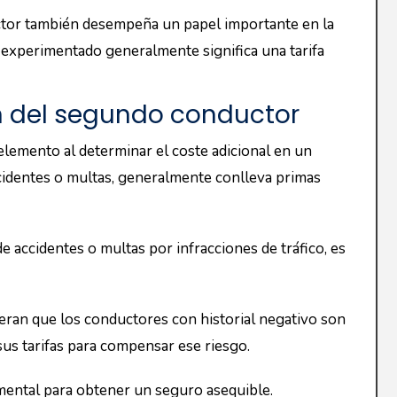
tores experimentados y seguros con menos riesgos.
s para la póliza en su conjunto. Esta opción no solo
én una posible reducción en los costes totales del
ad
lave de tener más de un conductor autorizado para un
ite que diferentes personas utilicen el coche según
ga de conducción, lo que puede ser conveniente en
 los conductores estén debidamente cubiertos,
n caso de accidentes.