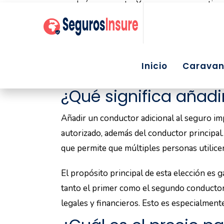
Varios factores, como la edad, el historial 
tarifa. Saber exactamente cuáles son esos 
con segundo conductor en el seguro.
Tipo de vehículo y uso
El tipo de coche y su uso influyen directa
coche con poco kilometraje y utilitario sig
deportivo podría asociarse a mayor riesgo.
seguro elegido.
Ubicación / factores g
Otro punto interesante es la localización d
posibilidad de mayor cantidad de siniestro
también revisan las tasas de robo de la zona
Edad y experiencia de