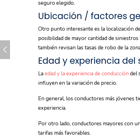
un mayor interés en cuidar el vehículo y c
consideran que esta relación reduce el riesg
Por lo tanto, si el segundo conductor es u
asequibles.
Beneficios de añadi
Existen ciertos beneficios al añadir a un s
Primero, brinda flexibilidad al permitir q
con cobertura adecuada.
Y también, puede ayudar a reducir el estrés
compartir la responsabilidad de la conducci
Posibles ahorros en la 
Añadir un segundo conductor con un histor