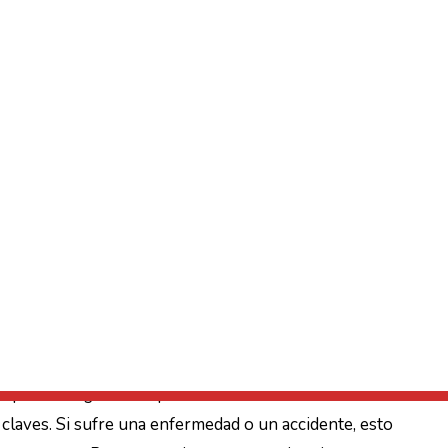
Laboral para Autónomos
l que sus ingresos dependen directamente de su
n claves. Si sufre una enfermedad o un accidente, esto