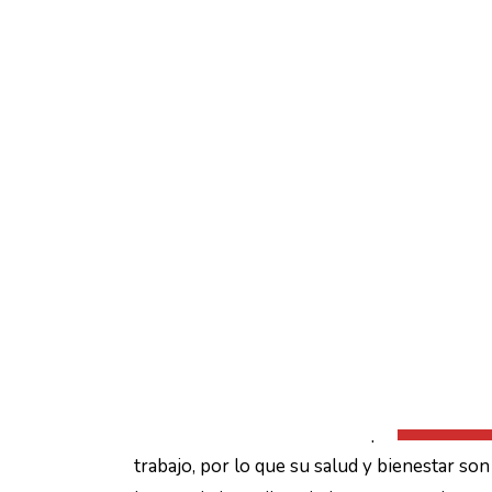
Mejor Seguro de Baja 
febrero 13, 2025
Vicente Torre Sastre
Noticias de seguros
No Comments
Los autónomos son un caso particular en e
trabajo, por lo que su salud y bienestar so