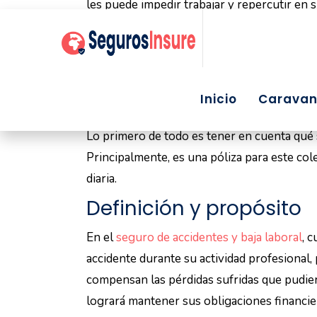
les puede impedir trabajar y repercutir en 
como una herramienta para estar cubiertos 
Seguros.Insure
para que puedas elegir el
m
¿Qué es un Seguro d
Autónomos?
Lo primero de todo es tener en cuenta qué 
Principalmente, es una póliza para este col
diaria.
Definición y propósito
En el
seguro de accidentes y baja laboral
, 
accidente durante su actividad profesional,
compensan las pérdidas sufridas que pudiera
logrará mantener sus obligaciones financie