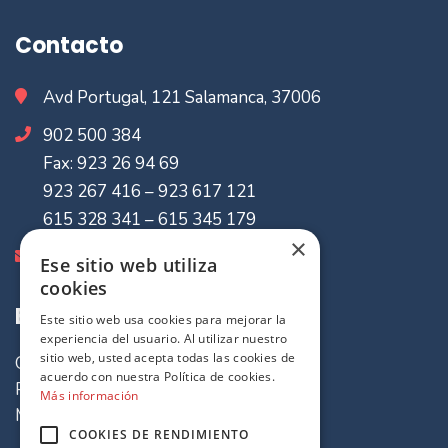
Contacto
Avd Portugal, 121 Salamanca, 37006
902 500 384
Fax: 923 26 94 69
923 267 416 – 923 617 121
615 328 341 – 615 345 179
×
info@mvaseguradores.com
Ese sitio web utiliza
cookies
Enlaces de Interes
Este sitio web usa cookies para mejorar la
experiencia del usuario. Al utilizar nuestro
sitio web, usted acepta todas las cookies de
Quiénes somos
acuerdo con nuestra Política de cookies.
Política de cookies
Más información
Mapa del sitio
COOKIES DE RENDIMIENTO