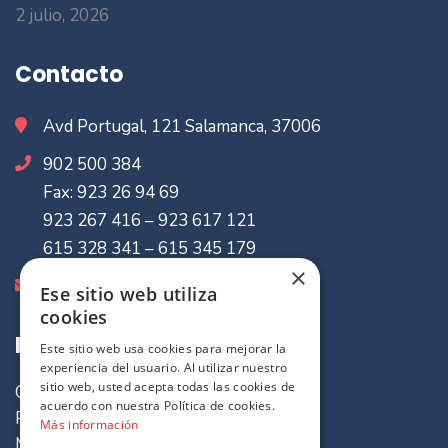
2 julio, 2026
Contacto
Avd Portugal, 121 Salamanca, 37006
902 500 384
Fax: 923 26 94 69
923 267 416 – 923 617 121
615 328 341 – 615 345 179
×
info@mvaseguradores.com
Ese sitio web utiliza
cookies
Enlaces de Interes
Este sitio web usa cookies para mejorar la
experiencia del usuario. Al utilizar nuestro
sitio web, usted acepta todas las cookies de
Quiénes somos
acuerdo con nuestra Política de cookies.
Política de cookies
Más información
Mapa del sitio