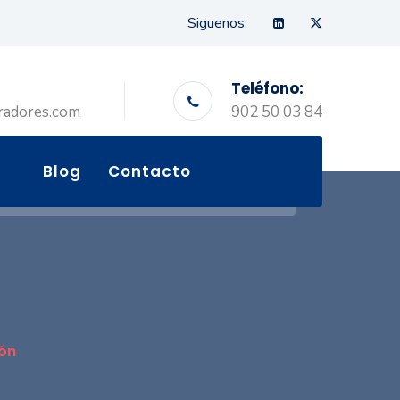
Siguenos:
Teléfono:
radores.com
902 50 03 84
Blog
Contacto
n
ión