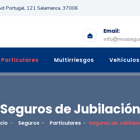
vd Portugal, 121 Salamanca, 37006
Email:
info@mvasegu
Particulares
Multirriesgos
Vehículos
Seguros de Jubilació
icio
Seguros
Particulares
Seguros de Jubilac