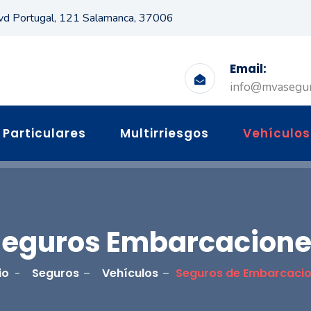
vd Portugal, 121 Salamanca, 37006
Email:
info@mvasegu
Particulares
Multirriesgos
Vehículos
Seguros Embarcacione
io
Seguros
Vehículos
Seguros de Embarcaci