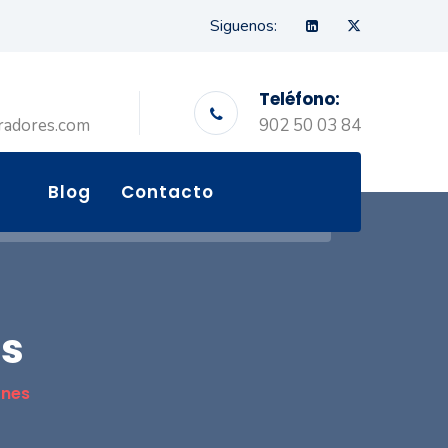
Siguenos:
Teléfono:
radores.com
902 50 03 84
Blog
Contacto
s
ones