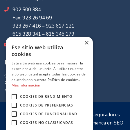
902 500 384
Fax: 923 26 94 69
923 267 416 – 923 617 121
615 328 341 – 615 345 179
×
info@mvaseguradores.com
Ese sitio web utiliza
cookies
Enlaces de Interes
Este sitio web usa cookies para mejorar la
experiencia del usuario. Al utilizar nuestro
sitio web, usted acepta todas las cookies de
Quiénes somos
acuerdo con nuestra Política de cookies.
Política de cookies
Más información
Mapa del sitio
COOKIES DE RENDIMIENTO
COOKIES DE PREFERENCIAS
© 2020 Sitio web propiedad de
MV Aseguradores
COOKIES DE FUNCIONALIDAD
Optimización y desarrollo por
PW Salamanca
en
SEO
COOKIES NO CLASIFICADAS