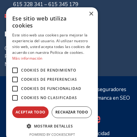
615 328 341 – 615 345 179
×
info@mvaseguradores.com
Ese sitio web utiliza
cookies
Enlaces de Interes
Este sitio web usa cookies para mejorar la
experiencia del usuario. Al utilizar nuestro
sitio web, usted acepta todas las cookies de
Quiénes somos
acuerdo con nuestra Política de cookies.
Política de cookies
Más información
Mapa del sitio
COOKIES DE RENDIMIENTO
COOKIES DE PREFERENCIAS
© 2020 Sitio web propiedad de
MV Aseguradores
COOKIES DE FUNCIONALIDAD
Optimización y desarrollo por
PW Salamanca
en
SEO
COOKIES NO CLASIFICADAS
Salamanca
ACEPTAR TODO
RECHAZAR TODO
MOSTRAR DETALLES
Aviso Legal
Política de Privacidad
POWERED BY COOKIESCRIPT