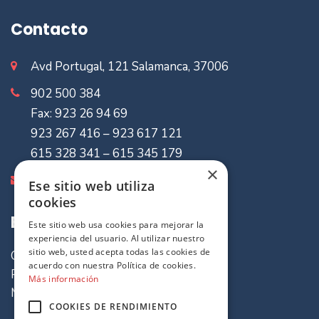
Contacto
Avd Portugal, 121 Salamanca, 37006
902 500 384
Fax: 923 26 94 69
923 267 416 – 923 617 121
615 328 341 – 615 345 179
×
info@mvaseguradores.com
Ese sitio web utiliza
cookies
Enlaces de Interes
Este sitio web usa cookies para mejorar la
experiencia del usuario. Al utilizar nuestro
sitio web, usted acepta todas las cookies de
Quiénes somos
acuerdo con nuestra Política de cookies.
Política de cookies
Más información
Mapa del sitio
COOKIES DE RENDIMIENTO