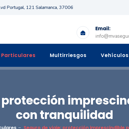
vd Portugal, 121 Salamanca, 37006
Email:
info@mvasegu
Particulares
Multirriesgos
Vehículos
 protección imprescin
con tranquilidad
culares
Seguro de viaje: protección imprescindible p