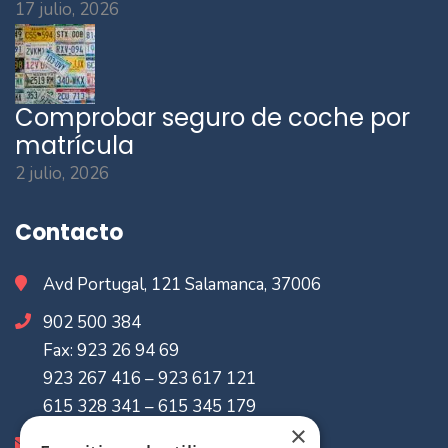
17 julio, 2026
Comprobar seguro de coche por
matrícula
2 julio, 2026
Contacto
Avd Portugal, 121 Salamanca, 37006
902 500 384
Fax: 923 26 94 69
923 267 416 – 923 617 121
615 328 341 – 615 345 179
×
info@mvaseguradores.com