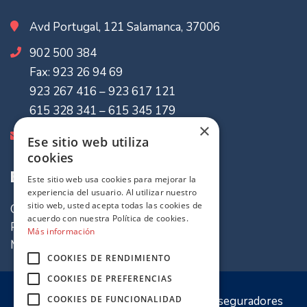
Avd Portugal, 121 Salamanca, 37006
902 500 384
Fax: 923 26 94 69
923 267 416 – 923 617 121
615 328 341 – 615 345 179
×
info@mvaseguradores.com
Ese sitio web utiliza
cookies
Enlaces de Interes
Este sitio web usa cookies para mejorar la
experiencia del usuario. Al utilizar nuestro
sitio web, usted acepta todas las cookies de
Quiénes somos
acuerdo con nuestra Política de cookies.
Política de cookies
Más información
Mapa del sitio
COOKIES DE RENDIMIENTO
COOKIES DE PREFERENCIAS
© 2020 Sitio web propiedad de
MV Aseguradores
COOKIES DE FUNCIONALIDAD