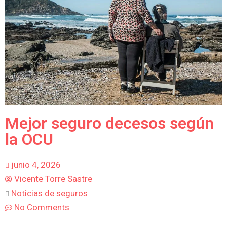
Mejor seguro decesos según
la OCU
junio 4, 2026
Vicente Torre Sastre
Noticias de seguros
No Comments