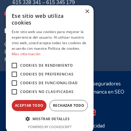
615 328 341 – 615 345 179
×
info@mvaseguradores.com
Ese sitio web utiliza
cookies
Enlaces de Interes
Este sitio web usa cookies para mejorar la
experiencia del usuario. Al utilizar nuestro
sitio web, usted acepta todas las cookies de
Quiénes somos
acuerdo con nuestra Política de cookies.
Política de cookies
Más información
Mapa del sitio
COOKIES DE RENDIMIENTO
COOKIES DE PREFERENCIAS
© 2020 Sitio web propiedad de
MV Aseguradores
COOKIES DE FUNCIONALIDAD
Optimización y desarrollo por
PW Salamanca
en
SEO
COOKIES NO CLASIFICADAS
Salamanca
ACEPTAR TODO
RECHAZAR TODO
MOSTRAR DETALLES
Aviso Legal
Política de Privacidad
POWERED BY COOKIESCRIPT