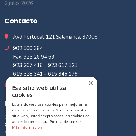
2 julio, 2026
Contacto
Avd Portugal, 121 Salamanca, 37006
902 500 384
Fax: 923 26 94 69
923 267 416 – 923 617 121
615 328 341 – 615 345 179
×
info@mvaseguradores.com
Ese sitio web utiliza
cookies
Enlaces de Interes
Este sitio web usa cookies para mejorar la
experiencia del usuario. Al utilizar nuestro
sitio web, usted acepta todas las cookies de
Quiénes somos
acuerdo con nuestra Política de cookies.
Política de cookies
Más información
Mapa del sitio