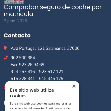
Comprobar seguro de coche por
matrícula
2 julio, 2026
Contacto
Avd Portugal, 121 Salamanca, 37006
902 500 384
Fax: 923 26 94 69
923 267 416 – 923 617 121
615 328 341 – 615 345 179
×
info@mvaseguradores.com
Ese sitio web utiliza
cookies
Enlaces de Interes
Este sitio web usa cookies para mejorar la
experiencia del usuario. Al utilizar nuestro