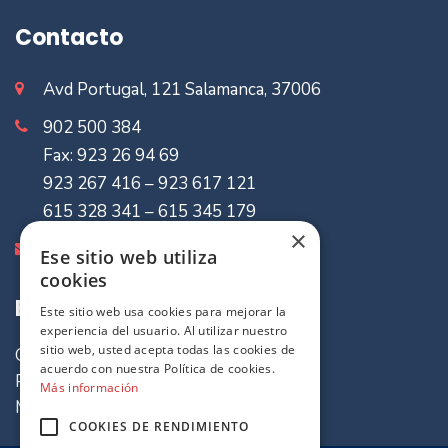
Contacto
Avd Portugal, 121 Salamanca, 37006
902 500 384
Fax: 923 26 94 69
923 267 416 – 923 617 121
615 328 341 – 615 345 179
×
info@mvaseguradores.com
Ese sitio web utiliza
cookies
Enlaces de Interes
Este sitio web usa cookies para mejorar la
experiencia del usuario. Al utilizar nuestro
sitio web, usted acepta todas las cookies de
Quiénes somos
acuerdo con nuestra Política de cookies.
Política de cookies
Más información
Mapa del sitio
COOKIES DE RENDIMIENTO