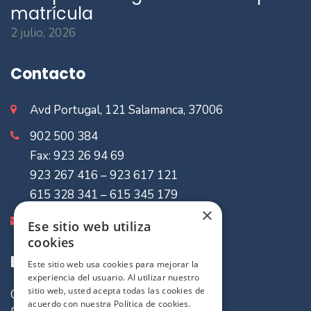
matrícula
2 julio, 2026
Contacto
Avd Portugal, 121 Salamanca, 37006
902 500 384
Fax: 923 26 94 69
923 267 416 – 923 617 121
615 328 341 – 615 345 179
×
info@mvaseguradores.com
Ese sitio web utiliza
cookies
Enlaces de Interes
Este sitio web usa cookies para mejorar la
experiencia del usuario. Al utilizar nuestro
sitio web, usted acepta todas las cookies de
Quiénes somos
acuerdo con nuestra Política de cookies.