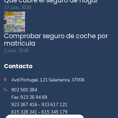
Qué cubre el seguro de hogar
17 julio, 2026
Comprobar seguro de coche por
matrícula
2 julio, 2026
Contacto
Avd Portugal, 121 Salamanca, 37006
902 500 384
Fax: 923 26 94 69
923 267 416 – 923 617 121
615 328 341 – 615 345 179