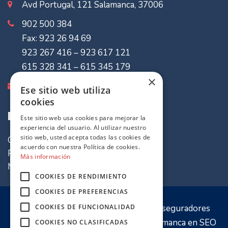
Avd Portugal, 121 Salamanca, 37006
902 500 384
Fax: 923 26 94 69
923 267 416 – 923 617 121
615 328 341 – 615 345 179
×
info@mvaseguradores.com
Ese sitio web utiliza
cookies
Enlaces de Interes
Este sitio web usa cookies para mejorar la
experiencia del usuario. Al utilizar nuestro
sitio web, usted acepta todas las cookies de
Quiénes somos
acuerdo con nuestra Política de cookies.
Política de cookies
Más información
Mapa del sitio
COOKIES DE RENDIMIENTO
COOKIES DE PREFERENCIAS
© 2020 Sitio web propiedad de
MV Aseguradores
COOKIES DE FUNCIONALIDAD
Optimización y desarrollo por
PW Salamanca
en
SEO
COOKIES NO CLASIFICADAS