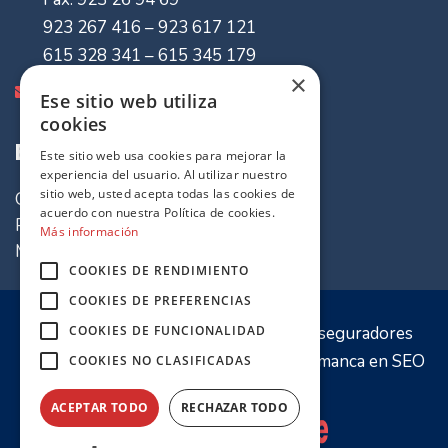
923 267 416 – 923 617 121
615 328 341 – 615 345 179
×
info@mvaseguradores.com
Ese sitio web utiliza
cookies
Enlaces de Interes
Este sitio web usa cookies para mejorar la
experiencia del usuario. Al utilizar nuestro
sitio web, usted acepta todas las cookies de
Quiénes somos
acuerdo con nuestra Política de cookies.
Política de cookies
Más información
Mapa del sitio
COOKIES DE RENDIMIENTO
COOKIES DE PREFERENCIAS
© 2020 Sitio web propiedad de
MV Aseguradores
COOKIES DE FUNCIONALIDAD
Optimización y desarrollo por
PW Salamanca
en
SEO
COOKIES NO CLASIFICADAS
Salamanca
ACEPTAR TODO
RECHAZAR TODO