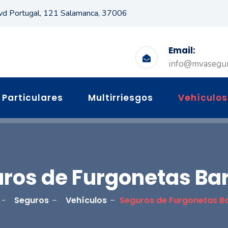
vd Portugal, 121 Salamanca, 37006
Email:
info@mvasegu
Particulares
Multirriesgos
Vehículos
ros de Furgonetas Ba
Seguros
Vehículos
Seguros de Furgonetas B