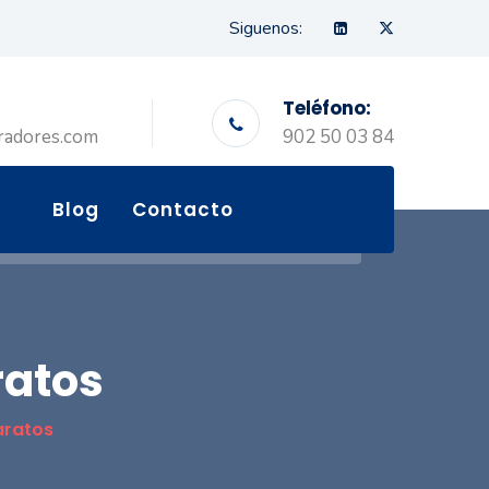
Siguenos:
Teléfono:
radores.com
902 50 03 84
Blog
Contacto
ratos
aratos