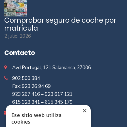
Comprobar seguro de coche por
matrícula
2 julio, 2026
Contacto
Avd Portugal, 121 Salamanca, 37006
902 500 384
Fax: 923 26 94 69
923 267 416 – 923 617 121
615 328 341 – 615 345 179
×
info@mvaseguradores.com
Ese sitio web utiliza
cookies