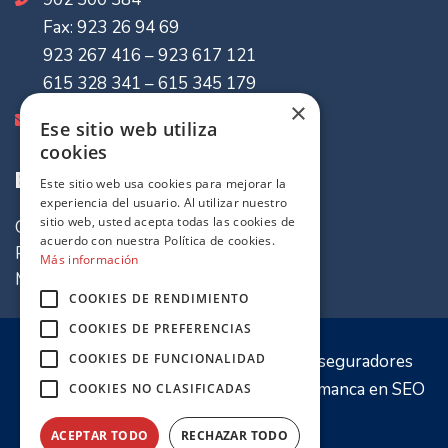
Fax: 923 26 94 69
923 267 416 – 923 617 121
615 328 341 – 615 345 179
×
info@mvaseguradores.com
Ese sitio web utiliza
cookies
Enlaces de Interes
Este sitio web usa cookies para mejorar la
experiencia del usuario. Al utilizar nuestro
sitio web, usted acepta todas las cookies de
Quiénes somos
acuerdo con nuestra Política de cookies.
Política de cookies
Más información
Mapa del sitio
COOKIES DE RENDIMIENTO
COOKIES DE PREFERENCIAS
COOKIES DE FUNCIONALIDAD
© 2020 Sitio web propiedad de
MV Aseguradores
Optimización y desarrollo por
PW Salamanca
en
SEO
COOKIES NO CLASIFICADAS
Salamanca
ACEPTAR TODO
RECHAZAR TODO