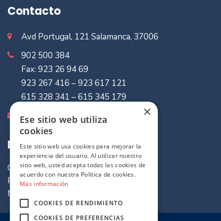
Contacto
Avd Portugal, 121 Salamanca, 37006
902 500 384
Fax: 923 26 94 69
923 267 416 – 923 617 121
615 328 341 – 615 345 179
×
info@mvaseguradores.com
Ese sitio web utiliza
cookies
Enlaces de Interes
Este sitio web usa cookies para mejorar la
experiencia del usuario. Al utilizar nuestro
sitio web, usted acepta todas las cookies de
Quiénes somos
acuerdo con nuestra Política de cookies.
Política de cookies
Más información
Mapa del sitio
COOKIES DE RENDIMIENTO
COOKIES DE PREFERENCIAS