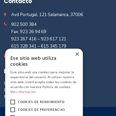
Contacto
Avd Portugal, 121 Salamanca, 37006
902 500 384
Fax: 923 26 94 69
923 267 416 – 923 617 121
615 328 341 – 615 345 179
×
info@mvaseguradores.com
Ese sitio web utiliza
cookies
Enlaces de Interes
Este sitio web usa cookies para mejorar la
experiencia del usuario. Al utilizar nuestro
sitio web, usted acepta todas las cookies de
Quiénes somos
acuerdo con nuestra Política de cookies.
Política de cookies
Más información
Mapa del sitio
COOKIES DE RENDIMIENTO
COOKIES DE PREFERENCIAS