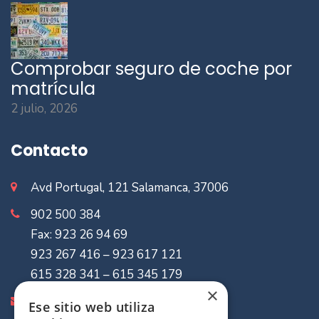
Comprobar seguro de coche por
matrícula
2 julio, 2026
Contacto
Avd Portugal, 121 Salamanca, 37006
902 500 384
Fax: 923 26 94 69
923 267 416 – 923 617 121
615 328 341 – 615 345 179
×
info@mvaseguradores.com
Ese sitio web utiliza